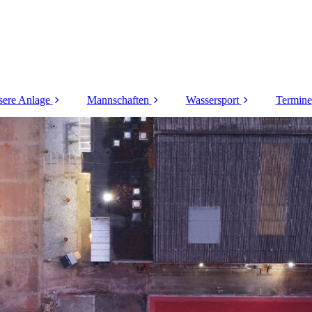
ere Anlage
Mannschaften
Wassersport
Termine
Das Vereinsheim
Herren
Wassergymnastik
nlage und Plätze
Herren 30
Aqua-Fitness
Herren 40
Kinderschwimmen
Herren 50
Herren 55
Herren 60
Herren 60 Doppel
Herren 65