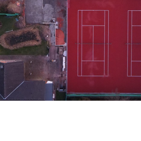
Herren 70 1
Herren 70 2
Herren 75
Damen
Damen 50
Damen 55
Damen 65
Damen 60 Doppel
Mixed-Challenge
Mixed-Challenge 50