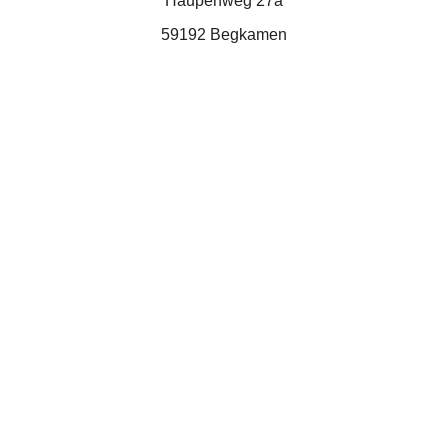
Häupenweg 27a
59192 Begkamen