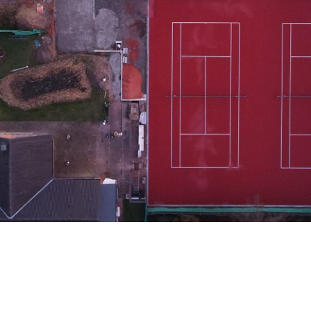
Herren 70 1
Herren 70 2
Herren 75
Damen
Damen 50
Damen 55
Damen 65
Damen 60 Doppel
Mixed-Challenge
Mixed-Challenge 50