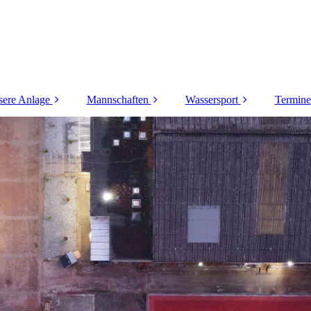
ere Anlage
Mannschaften
Wassersport
Termine
Das Vereinsheim
Herren
Wassergymnastik
nlage und Plätze
Herren 30
Aqua-Fitness
Herren 40
Kinderschwimmen
Herren 50
Herren 55
Herren 60
Herren 60 Doppel
Herren 65